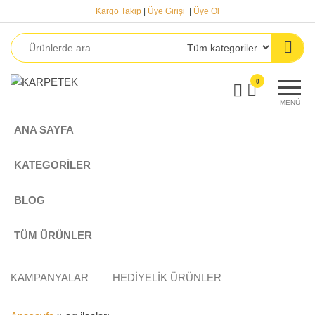
İçeriğe
Kargo Takip
|
Üye Girişi
|
Üye Ol
atla
Karpetek
Arıcılık
0
Ürünleri
MENÜ
ANA SAYFA
KATEGORILER
BLOG
TÜM ÜRÜNLER
KAMPANYALAR
HEDIYELIK ÜRÜNLER