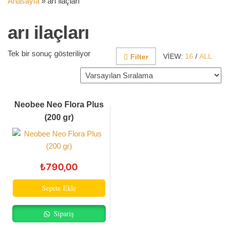
Anasayfa
»
arı ilaçları
arı ilaçları
Tek bir sonuç gösteriliyor
VIEW:
16
/
ALL
Filter
Neobee Neo Flora Plus
(200 gr)
₺
790,00
Sepete Ekle
Sipariş